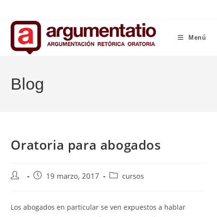
Ir
al
contenido
Menú
Blog
Oratoria para abogados
Autor
Entrada
Categoría
19 marzo, 2017
cursos
de
publicada:
de
la
la
entrada:
entrada:
Los abogados en particular se ven expuestos a hablar