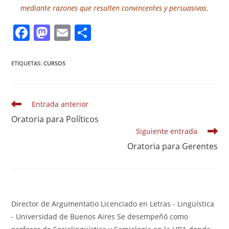
mediante razones que resulten convincentes y persuasivas
.
F
M
E
S
a
a
m
h
c
st
ai
ar
ETIQUETAS:
CURSOS
e
o
l
e
b
d
Leer
Entrada anterior
o
o
más
Oratoria para Políticos
artículos
o
n
Siguiente entrada
k
Oratoria para Gerentes
Director de Argumentatio Licenciado en Letras - Lingüística
- Universidad de Buenos Aires Se desempeñó como